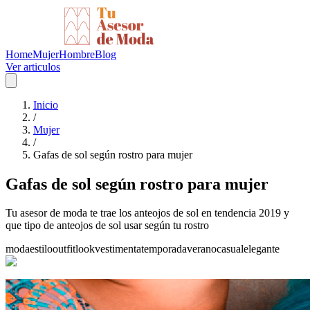
Home
Mujer
Hombre
Blog
Ver articulos
Inicio
/
Mujer
/
Gafas de sol según rostro para mujer
Gafas de sol según rostro para mujer
Tu asesor de moda te trae los anteojos de sol en tendencia 2019 y
que tipo de anteojos de sol usar según tu rostro
moda
estilo
outfit
look
vestimenta
temporada
verano
casual
elegante