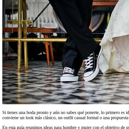
Si tienes una boda pronto y aún no sabes qué ponerte, lo primero es iden
conviene un look más clásico, un outfit casual formal o una propuesta
En esta guía reunimos ideas para hombre y mujer con el objetivo de qu