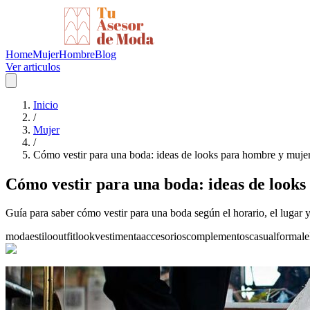
Home
Mujer
Hombre
Blog
Ver articulos
Inicio
/
Mujer
/
Cómo vestir para una boda: ideas de looks para hombre y muje
Cómo vestir para una boda: ideas de look
Guía para saber cómo vestir para una boda según el horario, el lugar 
moda
estilo
outfit
look
vestimenta
accesorios
complementos
casual
formal
e