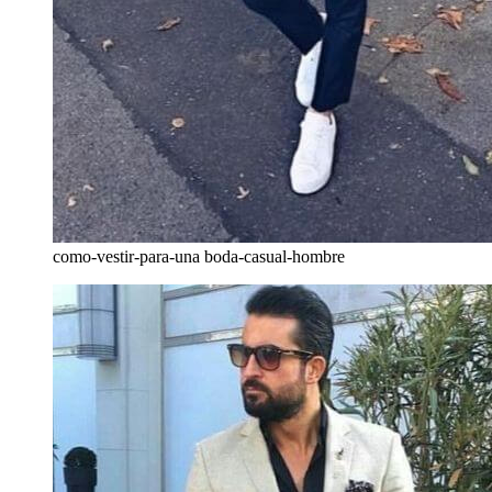
como-vestir-para-una boda-casual-hombre