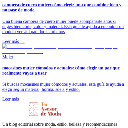
campera de cuero mujer: cómo elegir una que combine bien y
no pase de moda
Una buena campera de cuero mujer puede acompañarte años si
eliges bien corte, color y material. Esta guía te ayuda a encontrar un
modelo versátil para looks urbanos
Leer más →
Mujer
mocasines mujer cómodos y actuales: cómo elegir un par que
realmente vayas a usar
Si buscas mocasines mujer cómodos y actuales, esta guía te ayuda a
elegir según material, horma, suela y estilo.
Leer más →
Un blog editorial sobre moda, estilo, belleza y recomendaciones