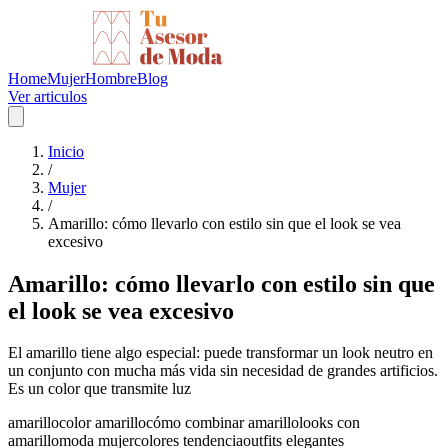
Home
Mujer
Hombre
Blog
Ver articulos
Inicio
/
Mujer
/
Amarillo: cómo llevarlo con estilo sin que el look se vea
excesivo
Amarillo: cómo llevarlo con estilo sin que
el look se vea excesivo
El amarillo tiene algo especial: puede transformar un look neutro en
un conjunto con mucha más vida sin necesidad de grandes artificios.
Es un color que transmite luz
amarillo
color amarillo
cómo combinar amarillo
looks con
amarillo
moda mujer
colores tendencia
outfits elegantes